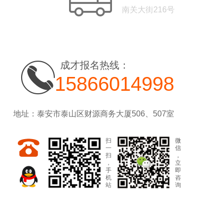
南关大街216号
成才报名热线：
15866014998
地址：泰安市泰山区财源商务大厦506、507室
扫
微
一
信
扫
，
，
立
手
即
机
咨
站
询