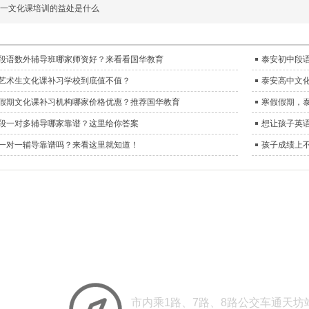
一文化课培训的益处是什​么
段语数外辅导班哪家师资好？来看看国华教育
泰安初中段
艺术生文化课补习学校到底值不值？
泰安高中文
假期文化课补习机构哪家价格优惠？推荐国华教育
寒假假期，
段一对多辅导哪家靠谱？这里给你答案
想让孩子英
一对一辅导靠谱吗？来看这里就知道！
孩子成绩上
怎么到国华高考专业培训学
go to the guohua Professional college entrance examination tra
市内乘1路、7路、8路公交车通天坊