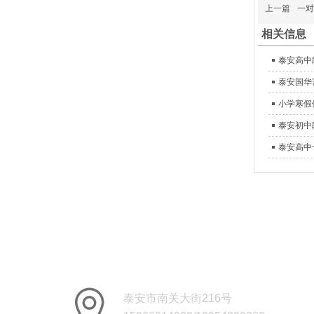
上一篇
一对
相关信息
泰安高中
泰安国华
小学寒假
泰安初中
泰安高中
How to 
school
泰安市南关
大街216号